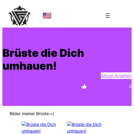
Zum
Inhalt
springen
Brüste die Dich
umhauen!
Album Ansehen
5
Bilder meiner Brüste:=)